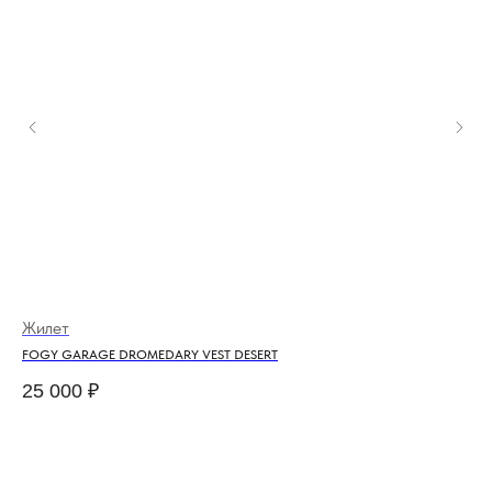
Жилет
Ке
FOGY GARAGE DROMEDARY VEST DESERT
FUE
25 000
₽
4 