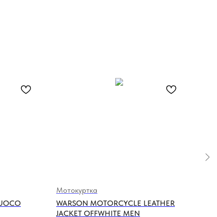
Мотокуртка
Мот
FUOCO
WARSON MOTORCYCLE LEATHER
HOL
JACKET OFFWHITE MEN