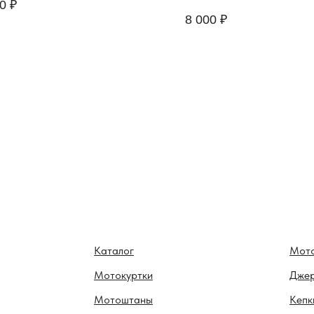
0
₽
8 000
₽
Каталог
Мот
Мотокуртки
Дже
Мотоштаны
Кепк