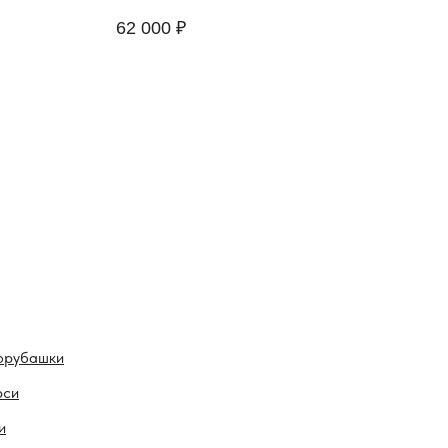
32 
62 000
₽
орубашки
рси
и