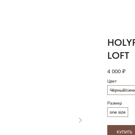
HOLY
LOFT
4 000
₽
Цвет
Чёрный/син
Размер
one size
КУПИТЬ