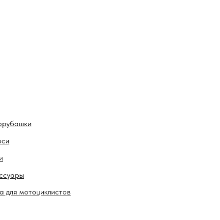
орубашки
рси
и
ссуары
а для мотоциклистов