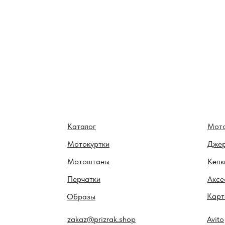
Каталог
Мот
Мотокуртки
Дже
Мотоштаны
Кепк
Перчатки
Аксе
Карт
Образы
zakaz@prizrak.shop
Avito