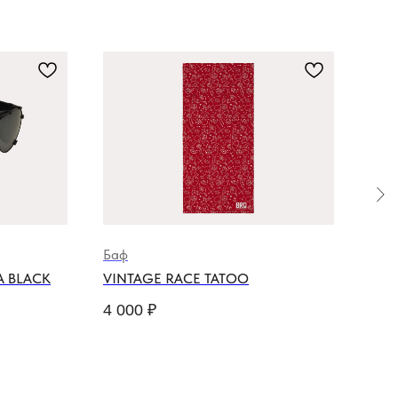
Баф
Мот
A BLACK
VINTAGE RACE TATOO
ETH
LEN
4 000
₽
4 5