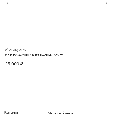
Мотокуртка
По
DEUS EX MACHINA BUZZ RACING JACKET
ETH
25 000
₽
4 
Каталог
Моторубашки