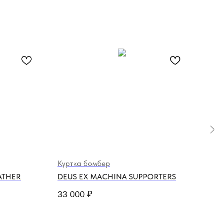
Куртка бомбер
HOL
EATHER
DEUS EX MACHINA SUPPORTERS
SLE
33 000
₽
4 0