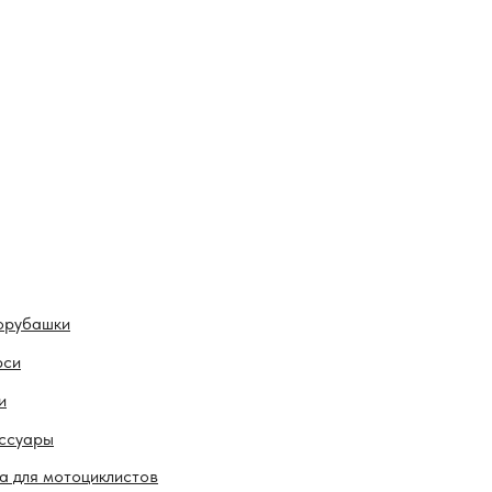
орубашки
рси
и
ссуары
а для мотоциклистов