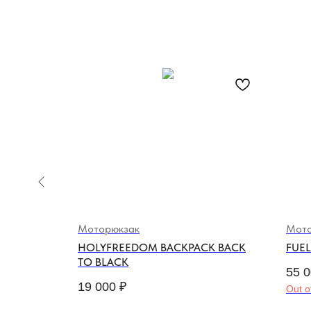
Моторюкзак
Мото
CK /
HOLYFREEDOM BACKPACK BACK
FUEL
TO BLACK
55 
19 000
₽
Out o