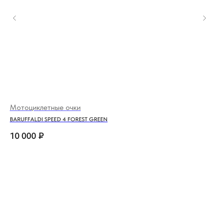
Мотоциклетные очки
Дж
BARUFFALDI SPEED 4 FOREST GREEN
FUE
10 000
₽
10