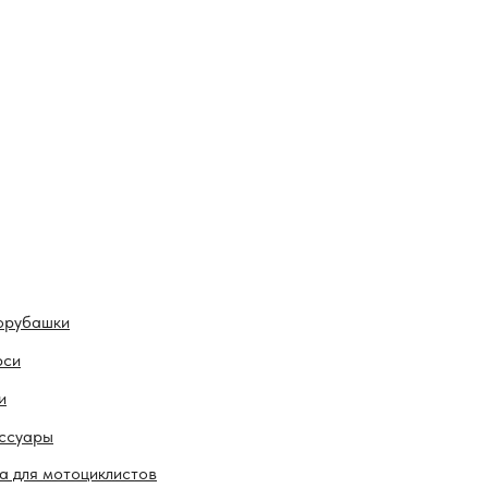
орубашки
рси
и
ссуары
а для мотоциклистов