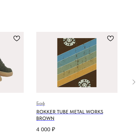
Баф
Мот
ROKKER TUBE METAL WORKS
WAR
BROWN
23 
4 000
₽