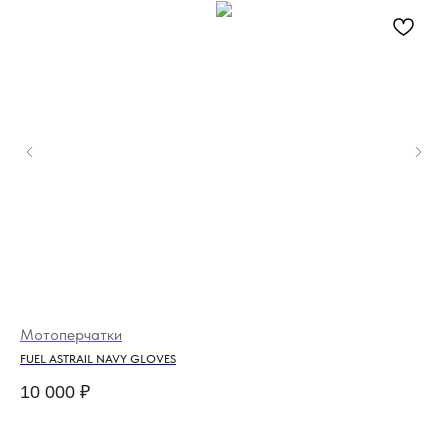
Мотоперчатки
Мо
FUEL ASTRAIL NAVY GLOVES
HO
10 000
₽
55