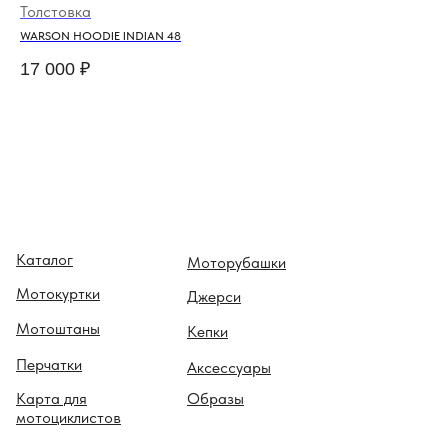
Толстовка
Мо
WARSON HOODIE INDIAN 48
BAR
17 000
₽
10
Каталог
Моторубашки
Мотокуртки
Джерси
Мотоштаны
Кепки
Перчатки
Аксессуары
Карта для
Образы
мотоциклистов