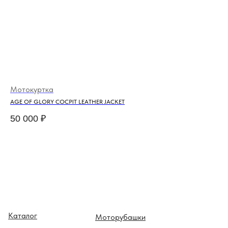
Мотокуртка
Ку
AGE OF GLORY COCPIT LEATHER JACKET
EL 
50 000
₽
24
Каталог
Моторубашки