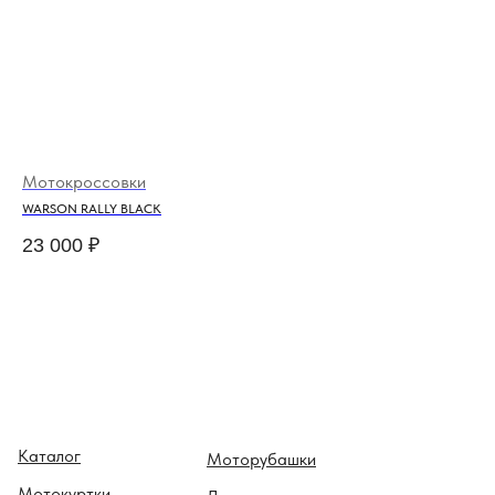
Мотокроссовки
Мо
WARSON RALLY BLACK
ET
23 000
₽
10
Каталог
Моторубашки
Мотокуртки