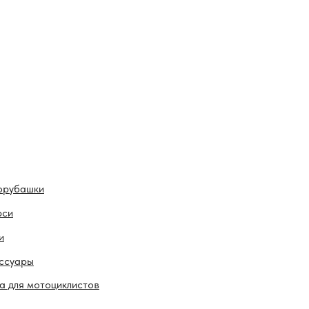
орубашки
рси
и
ссуары
а для мотоциклистов