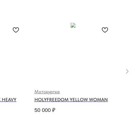
Мотокуртка
Мот
X HEAVY
HOLYFREEDOM YELLOW WOMAN
FUE
50 000
₽
33 