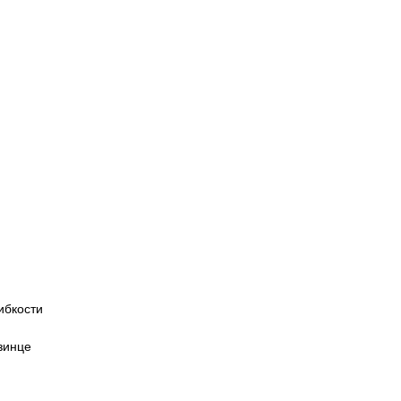
ибкости
зинце