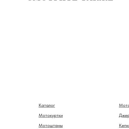
Каталог
Мот
Мотокуртки
Дже
Мотоштаны
Кепк