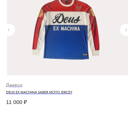
Джерси
То
DEUS EX MACHINA SABER MOTO JERCEY
HO
11 000
₽
11