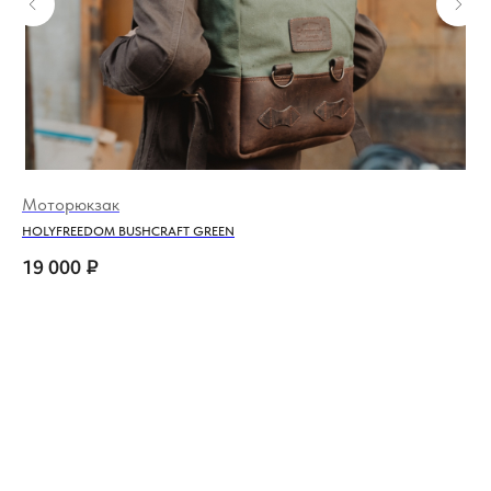
Моторюкзак
Фу
HOLYFREEDOM BUSHCRAFT GREEN
HOL
19 000
₽
4 
Out