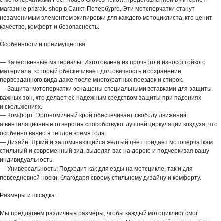
с мотоперчатками Fuel Rodeo Gloves Yellow, представленной в интернет-
магазине prizrak. shop в Санкт-Петербурге. Эти мотоперчатки станут
незаменимым элементом экипировки для каждого мотоциклиста, кто ценит
качество, комфорт и безопасность.
Особенности и преимущества:
— Качественные материалы: Изготовлена из прочного и износостойкого
материала, который обеспечивает долговечность и сохранение
первозданного вида даже после многократных поездок и стирок.
— Защита: мотоперчатки оснащены специальными вставками для защиты
важных зон, что делает её надежным средством защиты при падениях
и скольжениях.
— Комфорт: Эргономичный крой обеспечивает свободу движений,
а вентиляционные отверстия способствуют лучшей циркуляции воздуха, что
особенно важно в теплое время года.
— Дизайн: Яркий и запоминающийся желтый цвет придает мотоперчаткам
стильный и современный вид, выделяя вас на дороге и подчеркивая вашу
индивидуальность.
— Универсальность: Подходит как для езды на мотоцикле, так и для
повседневной носки, благодаря своему стильному дизайну и комфорту.
Размеры и посадка:
Мы предлагаем различные размеры, чтобы каждый мотоциклист смог