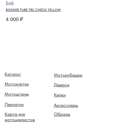
Баф
Ке
ROKKER TUBE TRC CHECK YELLOW
FUE
4 000
₽
4 
Каталог
Моторубашки
Мотокуртки
Джерси
Мотоштаны
Кепки
Перчатки
Аксессуары
Карта для
Образы
мотоциклистов