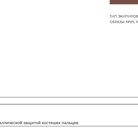
ТИП ЭКИПИРОВ
ОБРАЗЫ: №89, №
аллической защитой костяшек пальцев