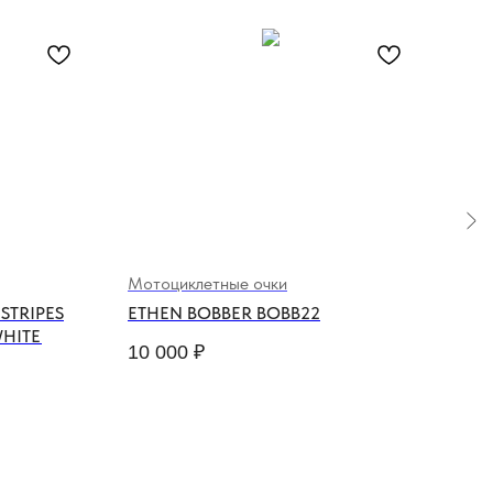
Мотоциклетные очки
Мот
STRIPES
ETHEN BOBBER BOBB22
AGE
WHITE
BR
10 000
₽
12 