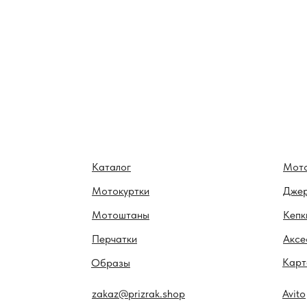
Каталог
Мот
Мотокуртки
Дже
Мотоштаны
Кепк
Перчатки
Аксе
Карт
Образы
zakaz@prizrak.shop
Avito