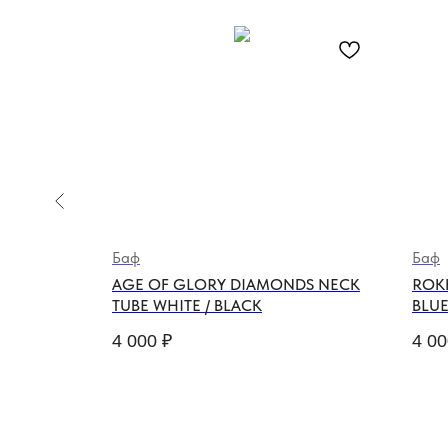
Баф
Баф
ERSEY
AGE OF GLORY DIAMONDS NECK
ROKK
TUBE WHITE / BLACK
BLUE
4 000
₽
4 00