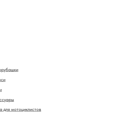
орубашки
рси
и
ссуары
а для мотоциклистов