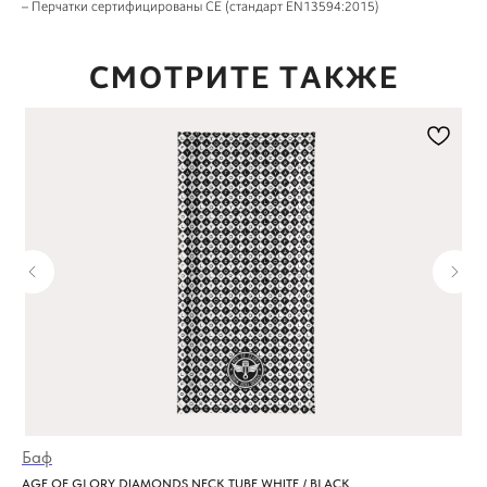
– Перчатки сертифицированы CE (стандарт EN13594:2015)
СМОТРИТЕ ТАКЖЕ
Баф
Мо
AGE OF GLORY DIAMONDS NECK TUBE WHITE / BLACK
HO