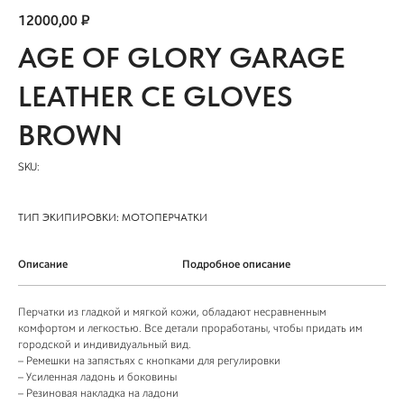
12000,00
₽
AGE OF GLORY GARAGE
LEATHER CE GLOVES
BROWN
SKU:
ТИП ЭКИПИРОВКИ: МОТОПЕРЧАТКИ
Описание
Подробное описание
Перчатки из гладкой и мягкой кожи, обладают несравненным
комфортом и легкостью. Все детали проработаны, чтобы придать им
городской и индивидуальный вид.
– Ремешки на запястьях с кнопками для регулировки
– Усиленная ладонь и боковины
– Резиновая накладка на ладони