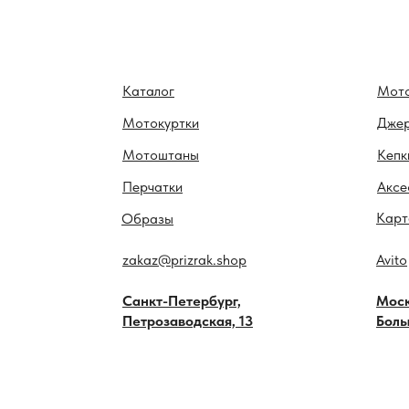
Каталог
Мот
Мотокуртки
Дже
Мотоштаны
Кепк
Перчатки
Аксе
Карт
Образы
zakaz@prizrak.shop
Avito
Санкт-Петербург,
Моск
Петрозаводская, 13
Боль