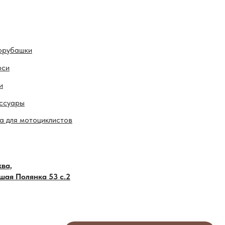
орубашки
рси
и
ссуары
а для мотоциклистов
ва,
шая Полянка 53 с.2