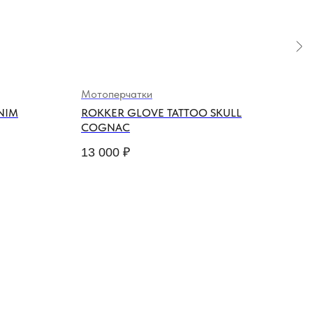
Мотоперчатки
Мот
NIM
ROKKER GLOVE TATTOO SKULL
HOL
COGNAC
32 
13 000
₽