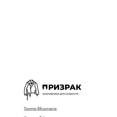
Гру ппа
ВКонтакте