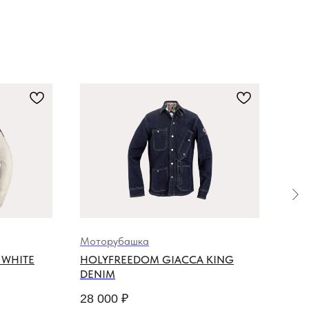
Моторубашка
Мот
WHITE
HOLYFREEDOM GIACCA KING
HOL
DENIM
25 
28 000
₽