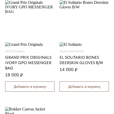
У
Р
Т
К
А
E
L
S
O
L
МОТОСУМКА
МОТОПЕРЧАТКИ
I
GRAND PRIX ORIGINALS
EL SOLITARIO BONES
T
IVORY GPO MESSENGER
DEERSKIN GLOVES B/W
A
BAG
14 000
₽
R
18 000
₽
I
O
Добавить в корзину
Добавить в корзину
B
O
M
B
E