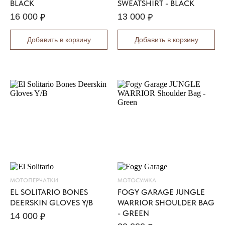
BLACK
SWEATSHIRT - BLACK
A
16 000
13 000
₽
₽
R
I
Добавить в корзину
Добавить в корзину
O
B
O
M
B
E
R
J
A
C
K
E
T
X
МОТОПЕРЧАТКИ
МОТОСУМКА
P
EL SOLITARIO BONES
FOGY GARAGE JUNGLE
E
DEERSKIN GLOVES Y/B
WARRIOR SHOULDER BAG
D
- GREEN
14 000
₽
R