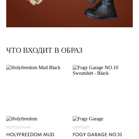
ЧТО ВХОДИТ В ОБРАЗ
К
У
Р
Т
К
А
E
L
S
O
L
МОТОШТАНЫ
СВИТШОТ
I
HOLYFREEDOM MUD
FOGY GARAGE NO.10
T