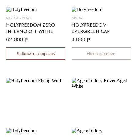
S
O
L
МОТОКУРТКА
КЕПКА
I
HOLYFREEDOM ZERO
HOLYFREEDOM
T
INFERNO OFF WHITE
EVERGREEN CAP
A
62 000
4 000
₽
₽
R
I
Добавить в корзину
Нет в наличии
O
B
O
M
B
E
R
J
A
C
K
E
T