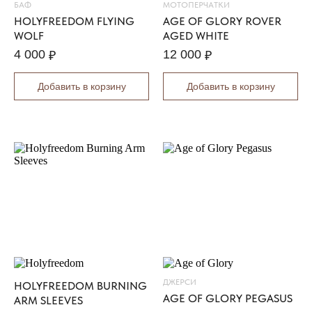
X
БАФ
МОТОПЕРЧАТКИ
P
HOLYFREEDOM FLYING
AGE OF GLORY ROVER
E
WOLF
AGED WHITE
D
4 000
12 000
₽
₽
R
O
Добавить в корзину
Добавить в корзину
G
O
M
E
Z
98 000
₽
LOAD
MORE
ДЖЕРСИ
HOLYFREEDOM BURNING
AGE OF GLORY PEGASUS
ARM SLEEVES