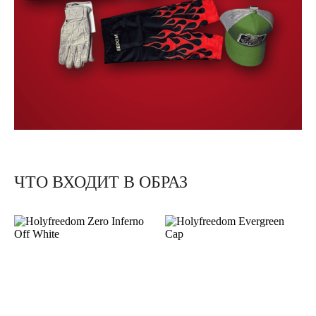
ЧТО ВХОДИТ В ОБРАЗ
К
У
Р
Т
К
А
E
L