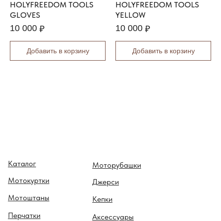
I
HOLYFREEDOM TOOLS
HOLYFREEDOM TOOLS
T
GLOVES
YELLOW
A
10 000
10 000
₽
₽
R
I
Добавить в корзину
Добавить в корзину
O
B
O
M
B
E
R
J
A
C
K
Каталог
Моторубашки
E
T
Мотокуртки
Джерси
X
Мотоштаны
P
Кепки
E
Перчатки
Аксессуары
D