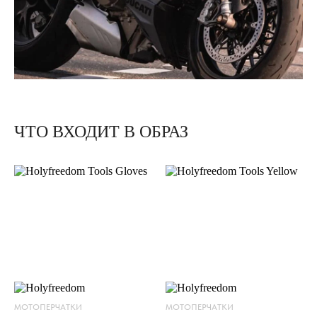
ЧТО ВХОДИТ В ОБРАЗ
К
У
Р
Т
К
А
E
L
S
O
L
МОТОПЕРЧАТКИ
МОТОПЕРЧАТКИ