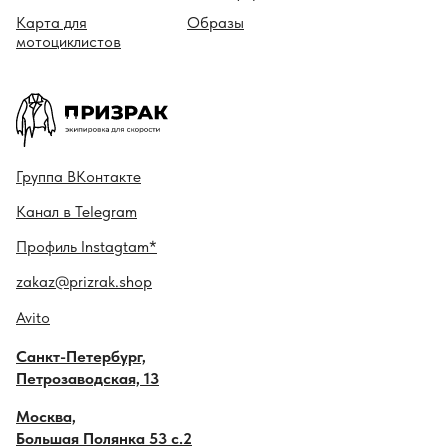
R
Карта для
Образы
O
мотоциклистов
G
O
M
E
Z
Гру ппа
ВКонтакте
98 000
₽
Канал в
Telegram
Профиль
Instagtam*
LOAD
MORE
zakaz@prizrak.shop
Avito
Санкт-Петербург,
Петрозаводская, 13
Москва,
Большая Полянка 53 с.2