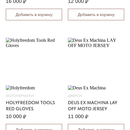
16 000
12 000
₽
₽
R
I
Добавить в корзину
Добавить в корзину
O
B
O
M
B
E
R
J
A
C
K
E
T
X
МОТОПЕРЧАТКИ
ДЖЕРСИ
P
HOLYFREEDOM TOOLS
DEUS EX MACHINA LAY
E
RED GLOVES
OFF MOTO JERSEY
D
10 000
11 000
₽
₽
R
O
Добавить в корзину
Добавить в корзину