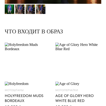
ЧТО ВХОДИТ В ОБРАЗ
К
У
Р
Т
К
А
E
L
S
O
L
МОТОШТАНЫ
МОТОПЕРЧАТКИ
I
HOLYFREEDOM MUDS
AGE OF GLORY HERO
T
BORDEAUX
WHITE BLUE RED
A