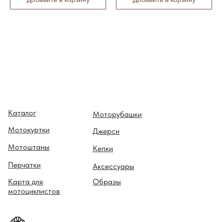
G
O
M
E
Z
98 000
₽
LOAD
MORE
Каталог
Моторубашки
Мотокуртки
Джерси
Мотоштаны
Кепки
Перчатки
Аксессуары
Карта для
Образы
мотоциклистов