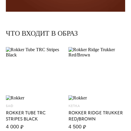
ЧТО ВХОДИТ В ОБРАЗ
К
У
Р
Т
К
А
E
L
S
O
L
БАФ
КЕПКА
I
ROKKER TUBE TRC
ROKKER RIDGE TRUKKER
T
STRIPES BLACK
RED/BROWN
A
4 000
4 500
₽
₽
R