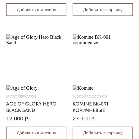
I
Добавить в корзину
Добавить в корзину
O
B
O
M
B
E
R
J
A
C
K
E
T
X
МОТОПЕРЧАТКИ
МОТОКРОССОВКИ
P
AGE OF GLORY HERO
KOMINE BK-091
E
BLACK SAND
КОРИЧНЕВЫЕ
D
12 000
27 900
₽
₽
R
O
Добавить в корзину
Добавить в корзину
G