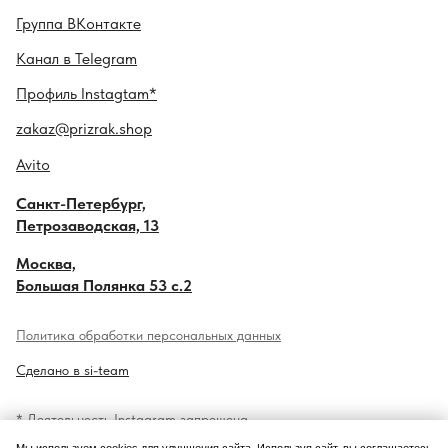
Гру ппа
ВКонтакте
Канал в
Telegram
Профиль
Instagtam*
zakaz@prizrak.shop
Avito
Санкт-Петербург,
Петрозаводская, 13
Москва,
Большая Полянка 53 с.2
Политика обработки персональных данных
Сделано в si-team
* Деятельность Instagram запрещена
на территории Российской Федерации.