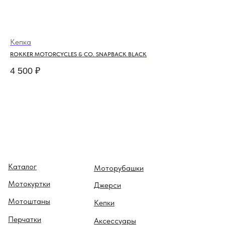
Кепка
Мо
ROKKER MOTORCYCLES & CO. SNAPBACK BLACK
AGE
4 500
₽
12
Каталог
Моторубашки
Мотокуртки
Джерси
Мотоштаны
Кепки
Перчатки
Аксессуары