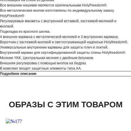
Аппликация на спине из денима
Все внешние нашивки являются оригинальными HolyFreedom®.
Все металлические кнопки изготовлены по индивидуальному заказу
HolyFreedom®
Регулируемые манжеты с внутренней вставкой, застежкой-молнией и
кнопкой.
Подкладка из красного шелка.
4 внешних кармана с металлической молнией и 3 внутренних кармана.
Воротник с застежкой-кнопкой и светоотражающей надписью Holyfreedom®.
Универсальные внутренние карманы для защиты плеч и локтей.
Внутренний карман для сертифицированной защиты спины Holyfreedom®.
Молнии YKK. Центральная молния с двойным бегунком.
Внешняя регулировка с помощью кнопок на бедрах.
В комплект входят защитные элементы типа АА.
Подробное описание
ОБРАЗЫ С ЭТИМ ТОВАРОМ