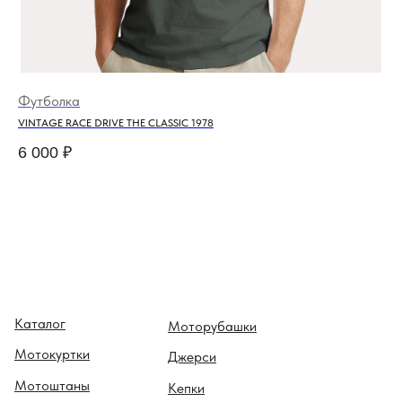
Футболка
Ба
VINTAGE RACE DRIVE THE CLASSIC 1978
RO
6 000
₽
4 
Каталог
Моторубашки
Мотокуртки
Джерси
Мотоштаны
Кепки