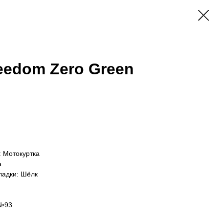
eedom Zero Green
: Мотокуртка
а
ладки: Шёлк
 №93