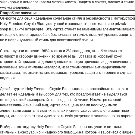
экипировке в нем опознавали мотоциклиста. Защита в локтях, плечах и спине
уже установлена.
Подробное описание
Откройте для себя идеальное сочетание стиля и безопасности с мотокурткой
Holy Freedom Coyote Blue, доступной в нашем интернет-магазине prizrak.
shop в Санкт-Петербурге. Эта куртка станет незаменимым элементом вашего
мотоциклетного гардероба, обеспечивая не только высокий уровень защиты,
но и непринужденный стиль для повседневной жизни.
Состав куртки включает 98% хлопка и 2% спандекса, что обеспечивает
комфорт и свободу движений во время езды. Вставки из коровьей кожи
с пропиткой придают изделию дополнительную прочность и долговечность.
Ключевые зоны усилены кевларом, известным своими антиабразивными
свойствами, что значительно повышает уровень защиты от трения в случае
падения.
Дизайн куртки Holy Freedom Coyote Blue выполнен в спокойных тонах, что
делает ее идеальным выбором для тех, кто предпочитает не выделяться
мотоциклетной экипировкой в повседневной жизни. Несмотря на свой
ненавязчивый внешний вид, куртка оснащена всеми необходимыми
элементами защиты: в локтях, плечах и спине уже установлены защитные
пады, что позволяет вам чувствовать себя уверенно и защищенно на дороге.
Выбирая мотокуртку Holy Freedom Coyote Blue, вы получаете не только
стильный аксессуар, но и надежного помощника, который заботится о вашей