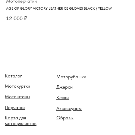
Мотоперчатки
Мо
AGE OF GLORY VICTORY LEATHER CE GLOVES BLACK / YELLOW
ROK
12 000
₽
38
Каталог
Моторубашки
Мотокуртки
Джерси
Мотоштаны
Кепки
Перчатки
Аксессуары
Карта для
Образы
мотоциклистов