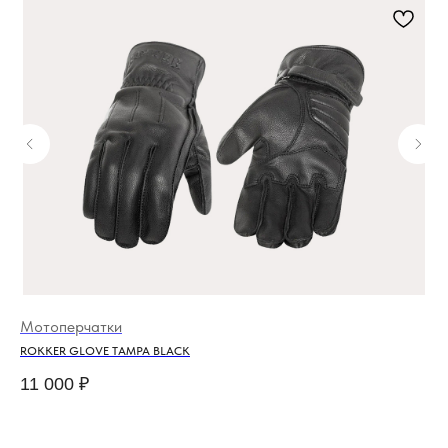
Мотоперчатки
То
ROKKER GLOVE TAMPA BLACK
LU
11 000
₽
15