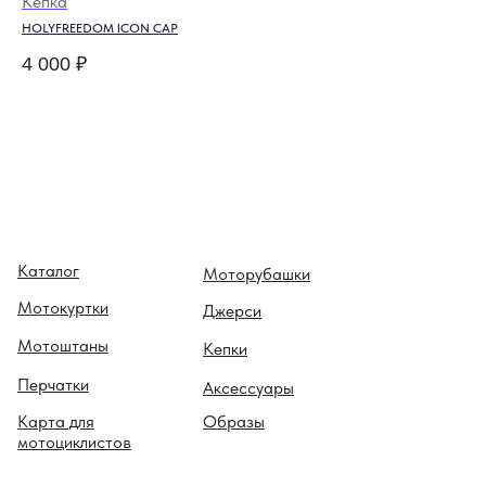
Кепка
Ке
HOLYFREEDOM ICON CAP
AG
4 000
₽
4 
Каталог
Моторубашки
Мотокуртки
Джерси
Мотоштаны
Кепки
Перчатки
Аксессуары
Карта для
Образы
мотоциклистов