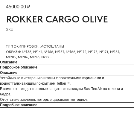
45000,00
₽
ROKKER CARGO OLIVE
SKU:
ТИП ЭКИПИРОВКИ: МОТОШТАНЫ
ОБРАЗЫ: №138, №141, №156, №157, №166, №172, №173, №174, №181,
№205, №206, №216, №225
Описание
Подробное описание
Описание
Устойчивые к истиранию штаны с практичными карманами и
водоотталкивающим покрытием Teflon™.
В комплект входят съемные защитные накладки Sas-Tec Air на колени и
бедра.
Отсутствие заклепок, которые царапают мотоцикл.
Подробное описание