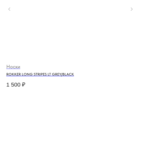
Носки
Мо
ROKKER LONG STRIPES LT GREY/BLACK
AG
1 500
₽
20