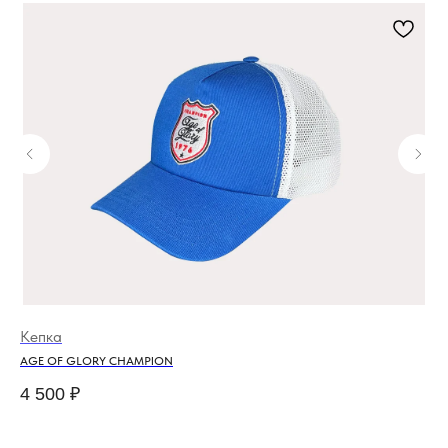
Кепка
Ке
AGE OF GLORY CHAMPION
AG
4 500
₽
4 