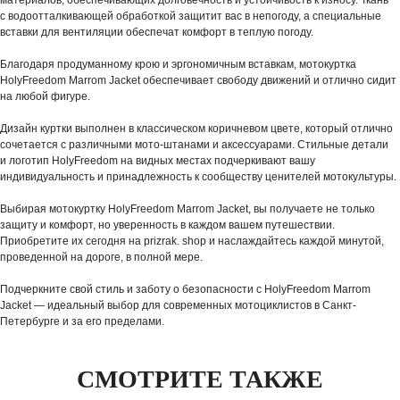
материалов, обеспечивающих долговечность и устойчивость к износу. Ткань
с водоотталкивающей обработкой защитит вас в непогоду, а специальные
вставки для вентиляции обеспечат комфорт в теплую погоду.
Благодаря продуманному крою и эргономичным вставкам, мотокуртка
HolyFreedom Marrom Jacket обеспечивает свободу движений и отлично сидит
на любой фигуре.
Дизайн куртки выполнен в классическом коричневом цвете, который отлично
сочетается с различными мото-штанами и аксессуарами. Стильные детали
и логотип HolyFreedom на видных местах подчеркивают вашу
индивидуальность и принадлежность к сообществу ценителей мотокультуры.
Выбирая мотокуртку HolyFreedom Marrom Jacket, вы получаете не только
защиту и комфорт, но уверенность в каждом вашем путешествии.
Приобретите их сегодня на prizrak. shop и наслаждайтесь каждой минутой,
проведенной на дороге, в полной мере.
Подчеркните свой стиль и заботу о безопасности с HolyFreedom Marrom
Jacket — идеальный выбор для современных мотоциклистов в Санкт-
Петербурге и за его пределами.
СМОТРИТЕ ТАКЖЕ