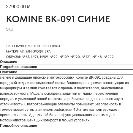
27900,00
₽
KOMINE BK-091 СИНИЕ
SKU:
ТИП ОБУВИ: МОТОКРОССОВКИ
МАТЕРИАЛ: МИКРОФИБРА
ОБРАЗЫ: №61, №74, №89, №92, №109, №120, №121, №148, №222
Описание
Подробное описание
Описание
Легкие и дышащие японские мотокроссовки Komine BK-091 созданы для
городской езды и повседневной носки. Водонепроницаемая конструкция из
микрофибры и замши сочетается с прочным полиэстером, обеспечивая
износостойкость. Модель оснащена защитой от лапки переключения
передач и усиленной зоной косточки, а ребристая подошва гарантирует
устойчивость. Светоотражающие элементы повышают безопасность в
темное время суток, а антиконтрафактная 4D-этикетка подтверждает
оригинальность. Идеальный баланс функциональности и стиля для
мотоциклистов, ценящих комфорт в любых условиях.
Подробное описание