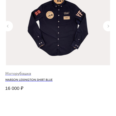
Моторубашка
Мо
WARSON LEXINGTON SHIRT BLUE
EL 
16 000
₽
11