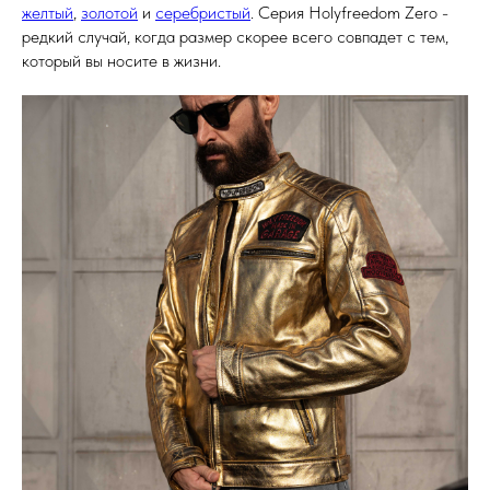
желтый
,
золотой
и
серебристый
. Серия Holyfreedom Zero -
редкий случай, когда размер скорее всего совпадет с тем,
который вы носите в жизни.