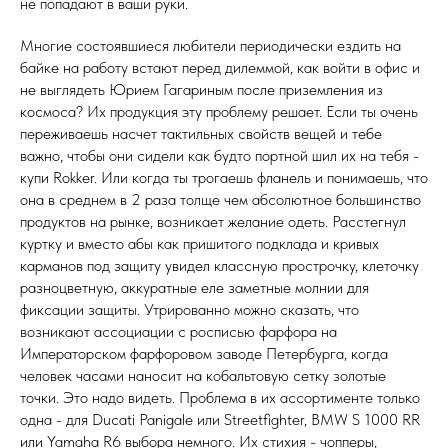
не попадают в ваши руки.
Многие состоявшиеся любители периодически ездить на
байке на работу встают перед дилеммой, как войти в офис и
не выглядеть Юрием Гагариным после приземления из
космоса? Их продукция эту проблему решает. Если ты очень
переживаешь насчет тактильных свойств вещей и тебе
важно, чтобы они сидели как будто портной шил их на тебя -
купи Rokker. Или когда ты трогаешь фланель и понимаешь, что
она в среднем в 2 раза толще чем абсолютное большинство
продуктов на рынке, возникает желание одеть. Расстегнул
куртку и вместо абы как пришитого подклада и кривых
карманов под защиту увидел классную прострочку, клеточку
разноцветную, аккуратные еле заметные молнии для
фиксации защиты. Утрированно можно сказать, что
возникают ассоциации с росписью фарфора на
Императорском фарфоровом заводе Петербурга, когда
человек часами наносит на кобальтовую сетку золотые
точки. Это надо видеть. Проблема в их ассортименте только
одна - для Ducati Panigale или Streetfighter, BMW S 1000 RR
или Yamaha R6 выбора немного. Их стихия - чопперы,