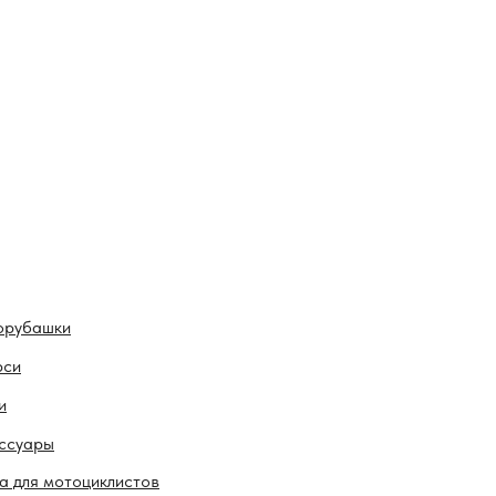
орубашки
рси
и
ссуары
а для мотоциклистов