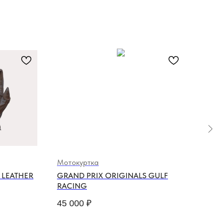
Мотокуртка
Сви
 LEATHER
GRAND PRIX ORIGINALS GULF
EL 
RACING
SWE
45 000
₽
16 