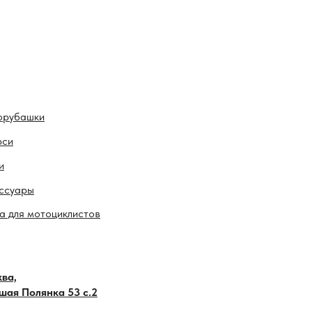
орубашки
рси
и
ссуары
а для мотоциклистов
ва,
шая Полянка 53 с.2