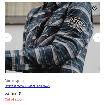
Мотокуртка
Ке
HOLYFREEDOM LUMBERJACK NAVY
DEU
24 000
₽
5 
Out of stock