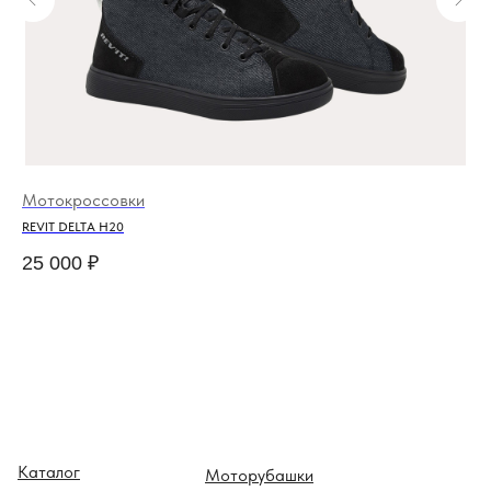
Мотокроссовки
Мо
REVIT DELTA H20
HO
25 000
₽
19
Каталог
Моторубашки