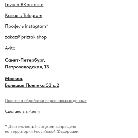
Гру ппа
ВКонтакте
Канал в
Telegram
Профиль
Instagtam*
zakaz@prizrak.shop
Avito
Санкт-Петербург,
Петрозаводская, 13
Москва,
Большая Полянка 53 с.2
Политика обработки персональных данных
Сделано в si-team
* Деятельность Instagram запрещена
на территории Российской Федерации.