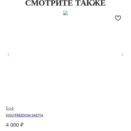
СМОТРИТЕ ТАКЖЕ
Баф
Мо
HOLYFREEDOM SAETTA
FU
4 000
₽
33